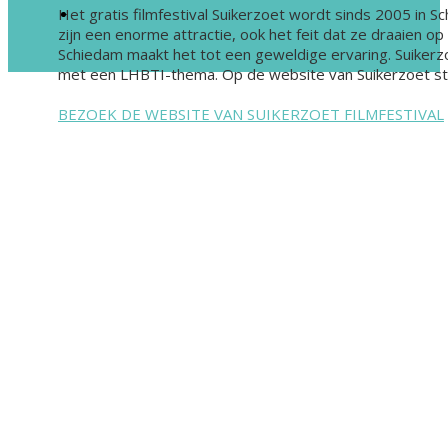
Het gratis filmfestival Suikerzoet wordt sinds 2005 in Sc
zijn een enorme attractie, ook het feit dat ze draaien op
Schiedam maakt het tot een geweldige ervaring. Suikerzoe
met een LHBTI-thema. Op de website van Suikerzoet staa
BEZOEK DE WEBSITE VAN SUIKERZOET FILMFESTIVAL