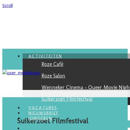
Scroll
ACTIVITEITEN
Roze Café
Roze Salon
Wenneker Cinema - Queer Movie Nigh
Suikerzoet Filmfestival
VACATURES
NIEUWSBRIEF
JONGEREN
Suikerzoet Filmfestival