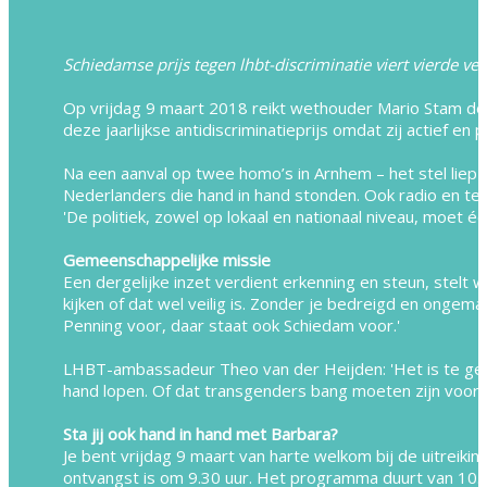
Schiedamse prijs tegen lhbt-discriminatie viert vierde ve
Op vrijdag 9 maart 2018 reikt wethouder Mario Stam de J
deze jaarlijkse antidiscriminatieprijs omdat zij actief e
Na een aanval op twee homo’s in Arnhem – het stel liep h
Nederlanders die hand in hand stonden. Ook radio en te
'De politiek, zowel op lokaal en nationaal niveau, moet 
Gemeenschappelijke missie
Een dergelijke inzet verdient erkenning en steun, stelt 
kijken of dat wel veilig is. Zonder je bedreigd en ongema
Penning voor, daar staat ook Schiedam voor.'
LHBT-ambassadeur Theo van der Heijden: 'Het is te ge
hand lopen. Of dat transgenders bang moeten zijn voor a
Sta jij ook hand in hand met Barbara?
Je bent vrijdag 9 maart van harte welkom bij de uitreiki
ontvangst is om 9.30 uur. Het programma duurt van 10.0