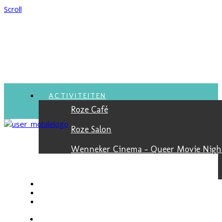
Scroll
ACTIVITEITEN
Roze Café
Roze Salon
Wenneker Cinema - Queer Movie Nigh
Suikerzoet Filmfestival
VACATURES
NIEUWSBRIEF
JONGEREN