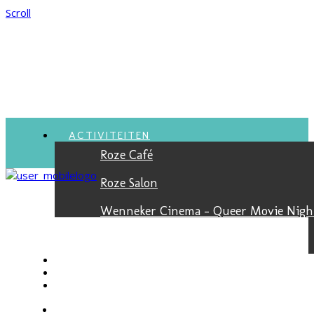
Scroll
ACTIVITEITEN
Roze Café
Roze Salon
Wenneker Cinema - Queer Movie Nigh
Suikerzoet Filmfestival
VACATURES
NIEUWSBRIEF
JONGEREN