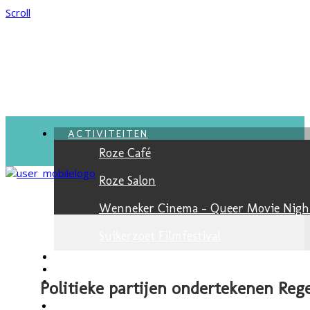
Scroll
ACTIVITEITEN
Roze Café
Roze Salon
Wenneker Cinema - Queer Movie Nigh
Suikerzoet Filmfestival
VACATURES
NIEUWSBRIEF
JONGEREN
Politieke partijen ondertekenen Re