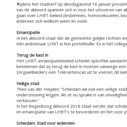
Tijdens het Stadserf op dinsdagavond 16 januari pre
van dit akkoord spannen zich in voor het uitvoeren van
gaan over LHBT-beleid (lesbiennes, homoseksuelen, bisek
iedereen zich welkom weet én voelt.
Emancipatie
In het akkoord staat dat de gemeente gelijke rechten e
één ambtenaar LHBT in hun portefeuille. En in het coll
Terug de kast in
Het LHBT-emancipatiebeleid schenkt specifiek aandacht 
betekenen dat zij terug de kast in moeten vanwege ee
zorgaanbieders een Tolerantiescan uit te voeren; dit kan
Veilige stad
Theo van der Heijden: “Schiedam wil ook een veilige stad
ondersteuning krijgen. Als er nu sprake is van onveilighei
verkassen.”
In het Regenboog Akkoord 2018 staat verder dat scholen
en emancipatie van LHBT’s te bevorderen en het voor jo
Schiedam. Stad voor iedereen