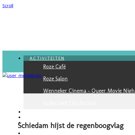
Scroll
ACTIVITEITEN
Roze Café
Roze Salon
Wenneker Cinema - Queer Movie Nigh
Suikerzoet Filmfestival
VACATURES
NIEUWSBRIEF
JONGEREN
Schiedam hijst de regenboogvlag