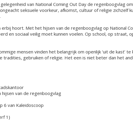
er gelegenheid van National Coming Out Day de regenboogvlag om
ngeacht seksuele voorkeur, afkomst, cultuur of religie zichzelf kun
.
 erbij hoort. Met het hijsen van de regenboogvlag op National 
rd en sociaal veilig moet kunnen voelen. Op school, op straat, op 
Sommige mensen vinden het belangrijk om openlijk ‘uit de kast’ t
e tradities, gebruiken of religie. Het een is niet beter dan het a
Stadskantoor
 hijsen van de regenboogvlag
oep 6 van Kaleidoscoop
rf 1)