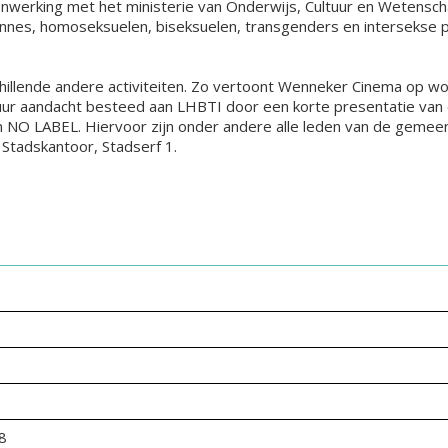
rking met het ministerie van Onderwijs, Cultuur en Wetenscha
biennes, homoseksuelen, biseksuelen, transgenders en intersekse
hillende andere activiteiten. Zo vertoont Wenneker Cinema op wo
 aandacht besteed aan LHBTI door een korte presentatie van de 
n NO LABEL. Hiervoor zijn onder andere alle leden van de gemee
 Stadskantoor, Stadserf 1.
8