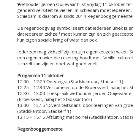
Wethouder Jeroen Ooijevaar hijst vrijdag 11 oktober t
genderdiversiteit te vieren. In Schiedam moet iedereen, o
Schiedam is daarom al sinds 2014 Regenbooggemeente
De regenboogvlag symboliseert dat iedereen uniek is en
dat iedereen zichzelf moet kunnen zijn en zich geacceptee
hun eigen sociale kring of waar dan ook.
Iedereen mag zichzelf zijn en zijn eigen keuzes maken. 
een eigen manier die rekening houdt met familie, culturel
zichzelf kan zijn en doet wat goed voelt.
Progamma 11 oktober
12.00 – 12.25 Ontvangst (Stadskantoor, Stadserf 1)
12.25 – 12.30 Verzamelen op de Broersvest, nabij het 
12.30 – 13.00 Toespraak wethouder Jeroen Ooijevaar en
(Broersvest, nabij het Stadskantoor)
13.00 – 13.15 ‘Diversiteitsdans’ door leerlingen van gr
(Stadskantoor, Stadserf 1)
13.15 – 15.15 Afsluiting met borrel (Stadskantoor, Stadse
Regenbooggemeente