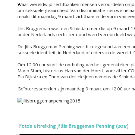
Waar wereldwijd rechtbanken mensen veroordelen omdat 
om seksuele geaardheid. Van discriminatie zien we hela
maakt dit maandag 9 maart zichtbaar in de vorm van een
Jillis Bruggeman was een Schiedammer die op 9 maart 18
onder Nederlands recht ter dood werd veroordeeld wege
De Jillis Bruggeman Penning wordt toegekend aan een org
seksuele identiteit, in Nederland of elders in de werel
Om 12.00 uur vindt de onthulling van het gedenkteken 
Mario Stam, historicus Han van der Horst, voorzitter C
Pia Dijkstra en Theo van der Heijden namens de Schi
Geïnteresseerden zijn maandag 9 maart om 12.00 uur har
Foto's uitreiking Jillis Bruggeman Penning (2017)