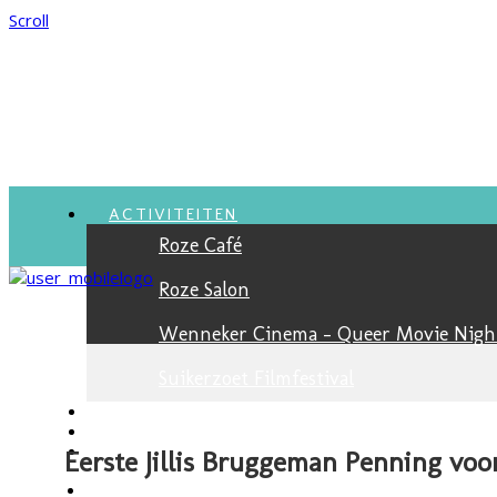
Scroll
ACTIVITEITEN
Roze Café
Roze Salon
Wenneker Cinema - Queer Movie Nigh
Suikerzoet Filmfestival
VACATURES
NIEUWSBRIEF
JONGEREN
Eerste Jillis Bruggeman Penning voo