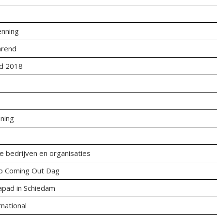
enning
arend
rd 2018
ning
e bedrijven en organisaties
 op Coming Out Dag
pad in Schiedam
national