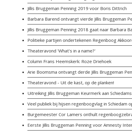
Jillis Bruggeman Penning 2019 voor Boris Dittrich
Barbara Barend ontvangt vierde Jillis Bruggeman P
Jillis Bruggeman Penning 2018 gaat naar Barbara B
Politieke partijen ondertekenen Regenboog Akkoo
Theateravond 'What's in a name?'
Column Frans Heemskerk: Roze Driehoek
Arie Boomsma ontvangt derde Jillis Bruggeman Pen
Theateravond - Uit de kast, op de planken!
Uitreiking Jillis Bruggeman Keurmerk aan Schiedams
Veel publiek bij hijsen regenboogvlag in Schiedam
Burgemeester Cor Lamers onthult regenboogzebra
Eerste Jillis Bruggeman Penning voor Amnesty Inter