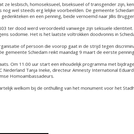
ze lesbisch, homoseksueel, biseksueel of transgender zijn, ke
as nog wel steeds erg lelijke voorbeelden. De gemeente Schiedam 
 gedenkteken en een penning, beide vernoemd naar Jillis Brugge
03 ter dood werd veroordeeld vanwege zijn seksuele identiteit.
ns sodomie. Het is het laatste voltrokken doodvonnis in Schied
anisatie of persoon die voorop gaat in de strijd tegen discrimin
d. De gemeente Schiedam reikt maandag 9 maart de eerste penning 
plaats. Om 11.00 uur start een inhoudelijk programma met bijdr
OC Nederland Tanja Ineke, directeur Amnesty International Edua
edamse Homoambassadeurs.
telijk welkom bij de onthulling van het monument voor het Stadh